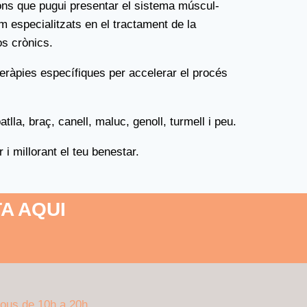
ions que pugui presentar el sistema múscul-
em especialitzats en el tractament de la
os crònics.
teràpies específiques per accelerar el procés
la, braç, canell, maluc, genoll, turmell i peu.
 i millorant el teu benestar.
A AQUI
ijous de 10h a 20h