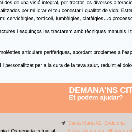
 des de una visió integral, per tractar les diverses alterac
alitzades per millorar el teu benestar i qualitat de vida. Est
: cervicàlgies, tortícoli, lumbàlgies, ciatàlgies…o process
ractures i esquinços les tractarem amb tècniques manuals i 
èsties articulars perifèriques, abordant problemes a l’espatl
personalitzat per a la cura de la teva salut, reduint el dolor
DEMANA'NS CIT
Et podem ajudar?
Santa Maria 82. Badalona
ia i Osteopatia, situat al
Horari de visites: dilluns a d