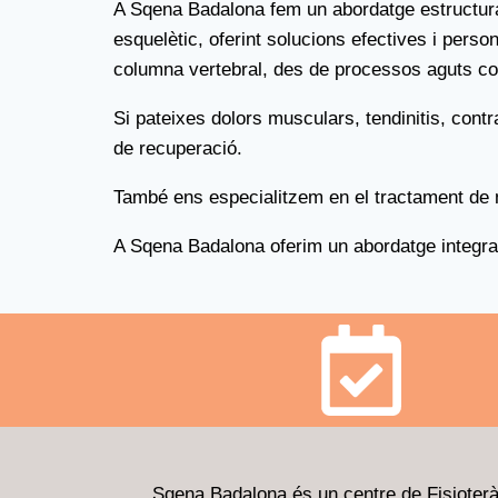
A Sqena Badalona fem un abordatge estructural
esquelètic, oferint solucions efectives i person
columna vertebral, des de processos aguts com
Si pateixes dolors musculars, tendinitis, cont
de recuperació.
També ens especialitzem en el tractament de mol
A Sqena Badalona oferim un abordatge integral i 
Sqena Badalona és un centre de Fisioteràp